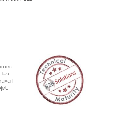
orons
 les
ravail
jet.