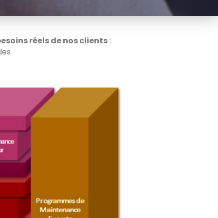
besoins
réels de nos clients
:
des