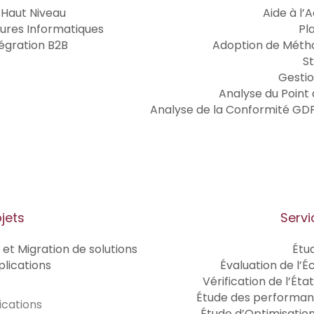
 Haut Niveau
Aide à l’A
tures Informatiques
Pl
tégration B2B
Adoption de Métho
S
Gesti
Analyse du Point
Analyse de la Conformité GDP
jets
Servi
 et Migration de solutions
Étu
lications
Évaluation de l’
Vérification de l’Ét
Étude des performanc
ications
Étude d’Optimisatio